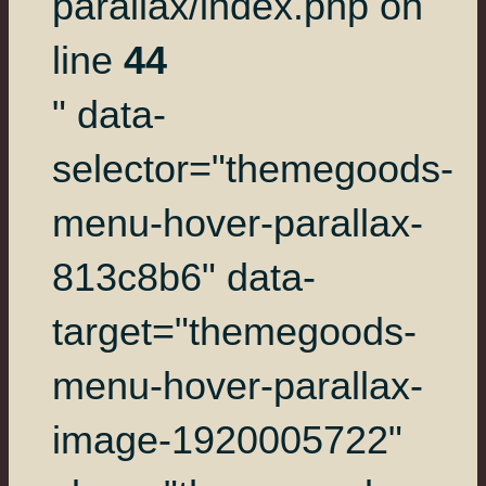
parallax/index.php on
line
44
" data-
selector="themegoods-
menu-hover-parallax-
813c8b6" data-
target="themegoods-
menu-hover-parallax-
image-1920005722"