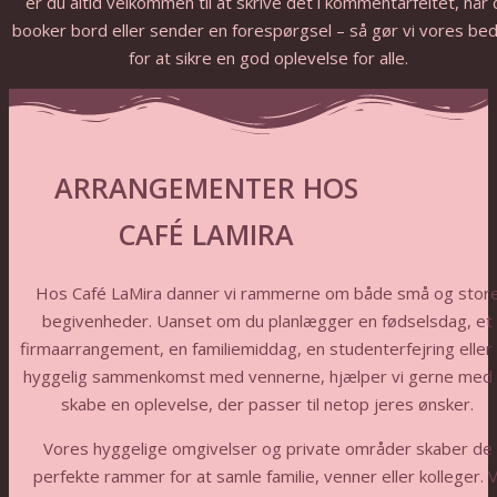
er du altid velkommen til at skrive det i kommentarfeltet, når 
booker bord eller sender en forespørgsel – så gør vi vores be
for at sikre en god oplevelse for alle.
ARRANGEMENTER HOS
CAFÉ LAMIRA
Hos Café LaMira danner vi rammerne om både små og stor
begivenheder. Uanset om du planlægger en fødselsdag, et
firmaarrangement, en familiemiddag, en studenterfejring eller
hyggelig sammenkomst med vennerne, hjælper vi gerne med 
skabe en oplevelse, der passer til netop jeres ønsker.
Vores hyggelige omgivelser og private områder skaber de
perfekte rammer for at samle familie, venner eller kolleger. V