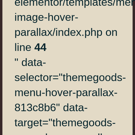
elementor/templates/me
image-hover-
parallax/index.php on
line
44
" data-
selector="themegoods-
menu-hover-parallax-
813c8b6" data-
target="themegoods-