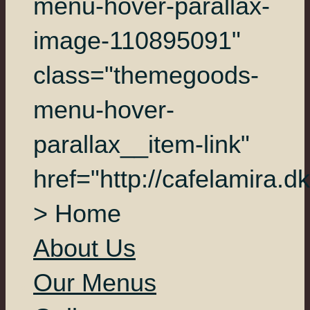
menu-hover-parallax-
image-110895091"
class="themegoods-
menu-hover-
parallax__item-link"
href="http://cafelamira.dk
> Home
About Us
Our Menus